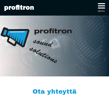
profitron
MENU
Ota yhteyttä